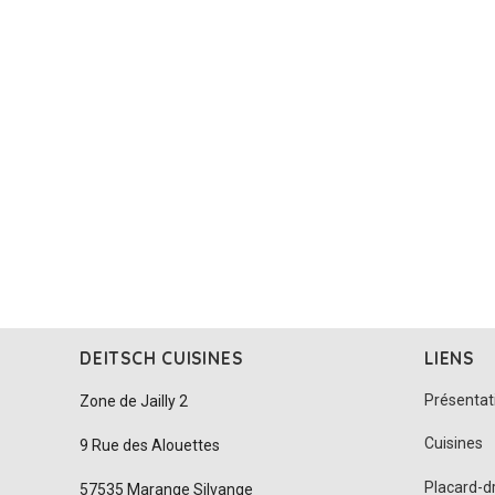
DEITSCH CUISINES
LIENS
Présentat
Zone de Jailly 2
Cuisines
9 Rue des Alouettes
Placard-d
57535 Marange Silvange