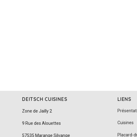
DEITSCH CUISINES
LIENS
Présentat
Zone de Jailly 2
Cuisines
9 Rue des Alouettes
Placard-d
57535 Marange Silvange