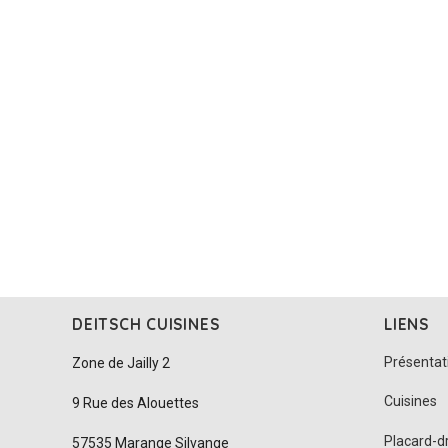
DEITSCH CUISINES
LIENS
Présentat
Zone de Jailly 2
Cuisines
9 Rue des Alouettes
Placard-d
57535 Marange Silvange