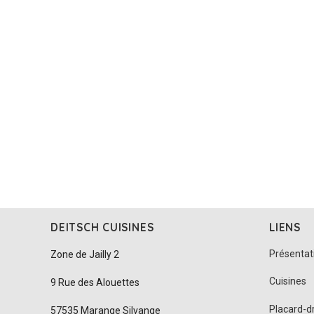
DEITSCH CUISINES
LIENS
Présentat
Zone de Jailly 2
Cuisines
9 Rue des Alouettes
Placard-d
57535 Marange Silvange