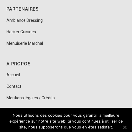
PARTENAIRES
Ambiance Dressing
Häcker Cuisines
Menuiserie Marchal
A PROPOS
Accueil
Contact
Mentions légales / Crédits
Nous utilisons des cookies pour vous garantir la meilleure
© DEITSH CUISINES 2019 – SARL au capital de 7 700,00 € - SIRET :
expérience sur notre site web. Si vous continuez à utiliser ce
44227613500021 – Création et programmation de sites internet :
Déclic
site, nous supposerons que vous en êtes satisfait.
communication