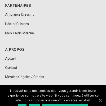
PARTENAIRES
Ambiance Dressing
Häcker Cuisines
Menuiserie Marchal
A PROPOS
Accueil
Contact
Mentions légales / Crédits
Nous utilisons des cookies pour vous garantir la meilleure
© DEITSH CUISINES 2019 – SARL au capital de 7 700,00 € - SIRET :
expérience sur notre site web. Si vous continuez à utiliser ce
44227613500021 – Création et programmation de sites internet :
Déclic
site, nous supposerons que vous en êtes satisfait.
communication